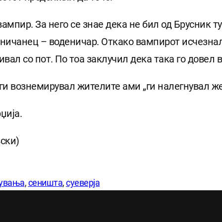
ампир. За него се знае дека не бил од Брусник т
усничанец – воденичар. Откако вампирот исчезнал
вал со пот. По тоа заклучил дека така го довел 
 ги вознемирувал жителите ами „ги налегнувал же
џија.
вски)
увања
, 
сеништа
, 
суеверја