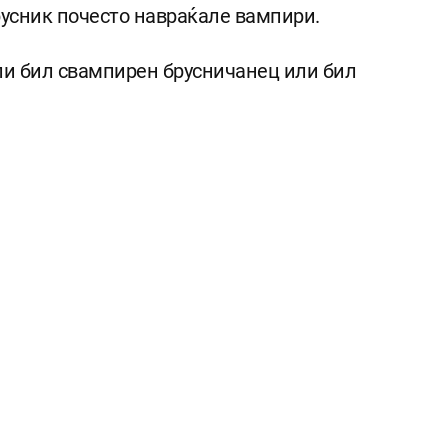
русник почесто навраќале вампири.
али бил свампирен брусничанец или бил