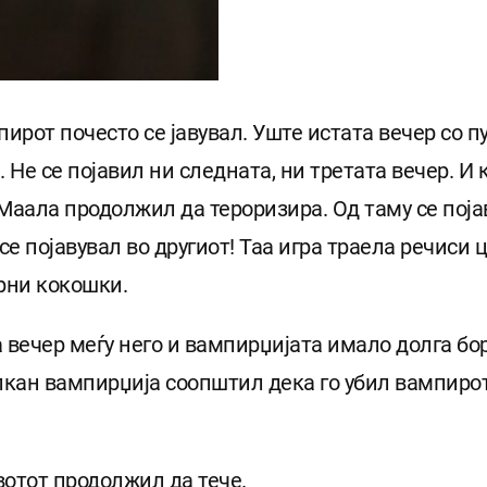
ирот почесто се јавувал. Уште истата вечер со пу
 Не се појавил ни следната, ни третата вечер. И
Маала продолжил да тероризира. Од таму се појав
е појавувал во другиот! Таа игра траела речиси 
црни кокошки.
 вечер меѓу него и вампирџијата имало долга бо
алкан вампирџија соопштил дека го убил вампирот
отот продолжил да тече.