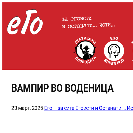
Оди
на
содржината
ВАМПИР ВО ВОДЕНИЦА
23 март, 2025
·
Его – за сите Егоисти и Останати … И