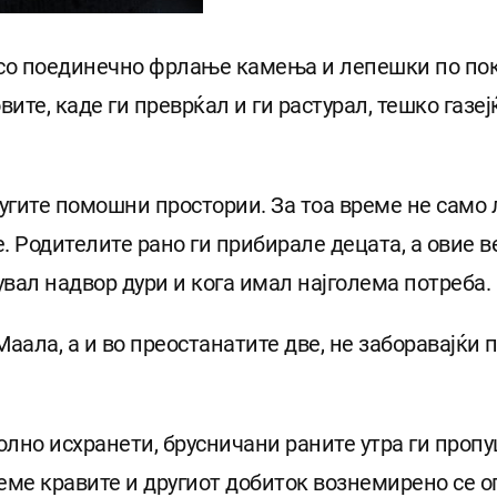
со поединечно фрлање камења и лепешки по покр
вите, каде ги преврќал и ги растурал, тешко газе
угите помошни простории. За тоа време не само л
. Родителите рано ги прибирале децата, а овие 
увал надвор дури и кога имал најголема потреба.
аала, а и во преостанатите две, не заборавајќи 
лно исхранети, брусничани раните утра ги пропу
еме кравите и другиот добиток вознемирено се о