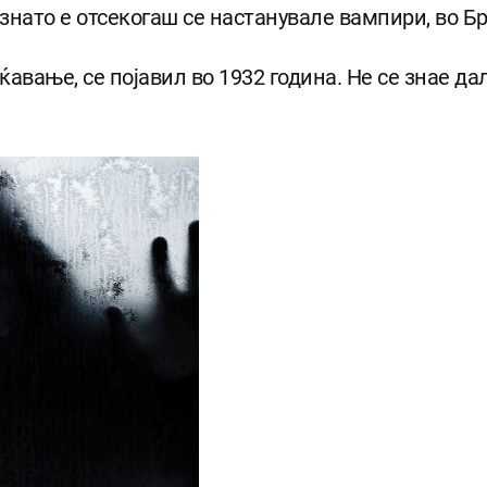
знато е отсекогаш се настанувале вампири, во Б
ќавање, се појавил во 1932 година. Не се знае д