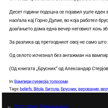
Десет години подоцна се појавил уште еден в
наоѓала кај Горно Дулие, во која работел бр
доаѓањето дома една вечер неговиот коњ зби
За разлика од претходниот овој не само што
Од селото исчезнал без ангажман на вампир
(Од книгата „Брусник“ од Александар Стерјо
In:
Вампири суеверја толосоми
Tags:
beliefs
, 
Bitola
, 
Битола
, 
Брусник
, 
верования
, 
вер
←
Претходно:
Битолцизми