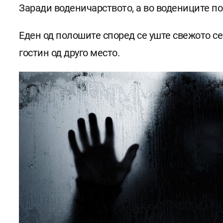
Заради воденичарството, а во водениците по
Еден од полошите според се уште свежото се
гостин од друго место.