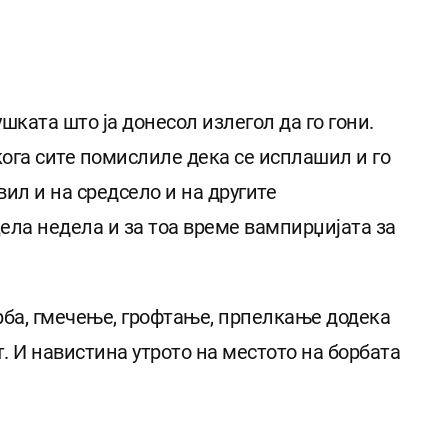
шката што ја донесол излегол да го гони.
 кога сите помислиле дека се исплашил и го
ил и на средсело и на другите
цела недела и за тоа време вампирџијата за
рба, гмечење, грофтање, прпелкање додека
. И навистина утрото на местото на борбата