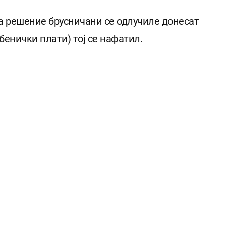
ра решение брусничани се одлучиле донесат
бенички плати) тој се нафатил.