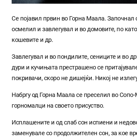
Се појавил првин во Горна Маала. Започнал 
осмелил и завлегувал и во домовите, по като
кошевите и др.
Завлегувал и во пондилите, сениците и во др
дури и кучињата престрашено се притајувале
покривачи, скоро не дишејќи. Никој не излег
Набргу од Горна Маала се преселил во Сопо-М
горномалци на своето присуство.
Исплашените и од слаб сон испиени и недово
заменувале со продолжителен сон, за кое вр