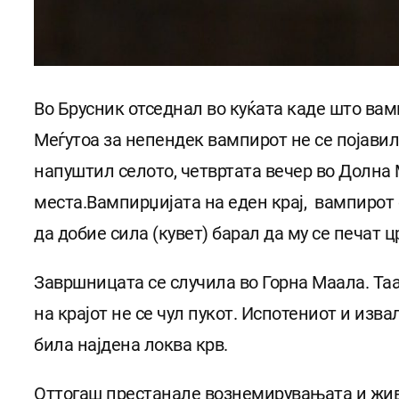
Во Брусник отседнал во куќата каде што вамп
Меѓутоа за непендек вампирот не се појавил.
напуштил селото, четвртата вечер во Долна 
места.Вампирџијата на еден крај, вампирот с
да добие сила (кувет) барал да му се печат 
Завршницата се случила во Горна Маала. Таа
на крајот не се чул пукот. Испотениот и изв
била најдена локва крв.
Оттогаш престанале вознемирувањата и жив