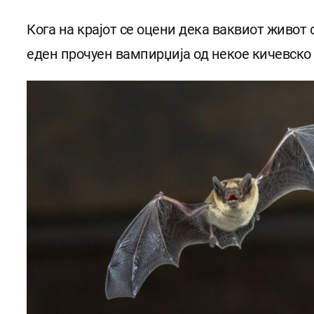
Кога на крајот се оцени дека ваквиот живот
еден прочуен вампирџија од некое кичевско с