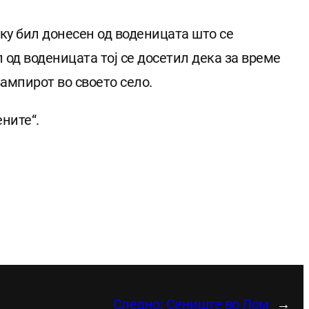
уку бил донесен од воденицата што се
 од воденицата тој се досетил дека за време
вампирот во своето село.
ните“.
Следно:
Сениште во Лом
→