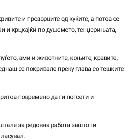
ивите и прозорците од куќите, а потоа се
јќи и крцкајќи по душемето, тенџерињата,
уѓето, ами и животните, коњите, кравите,
веднаш се покривале преку глава со тешките
притоа повремено да ги потсети и
штале за редовна работа зашто ги
гласувал.