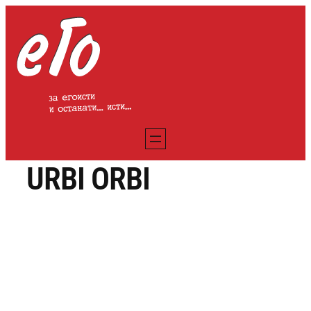
Оди
на
содржината
URBI ORBI