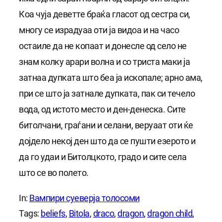
Коа чуја деветте браќа гласот од сестра си,
многу се израдуаа оти ја видоа и на часо
остаиле да не копаат и донесле од село не
знам колку арари волна и со триста маки ја
затнаа дупката што беа ја ископале; арно ама,
при се што ја затнале дупката, пак си течело
вода, од истото место и ден-денеска. Сите
битолчани, граѓани и селани, веруаат оти ќе
дојдело некој ден што да се пушти езерото и
да го удаи и Битолцкото, градо и сите села
што се во полето.
In:
Вампири суеверја толосоми
Tags:
beliefs
, 
Bitola
, 
draco
, 
dragon
, 
dragon child
, 