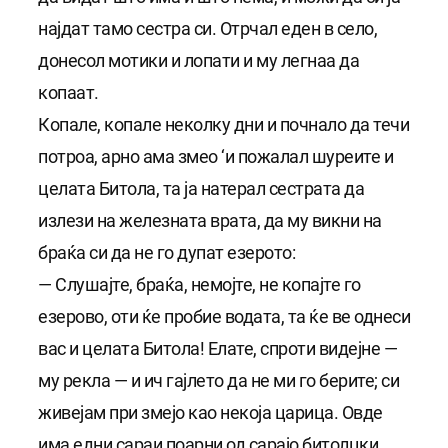
најдат тамо сестра си. Отрчал еден в село,
донесол мотики и лопати и му легнаа да
копаат.
Копале, копале неколку дни и почнало да течи
потроа, арно ама змео ‘и пожалал шуреите и
целата Битола, та ја натерал сестрата да
излези на железната врата, да му викни на
браќа си да не го дупат езерото:
— Слушајте, браќа, немојте, не копајте го
езерово, оти ќе пробие водата, та ќе ве однеси
вас и целата Битола! Елате, спроти видејне —
му рекла — и ич гајлето да не ми го берите; си
живејам при змејо као некоја царица. Овде
има едни сараи поарни од сарајо битолцки.