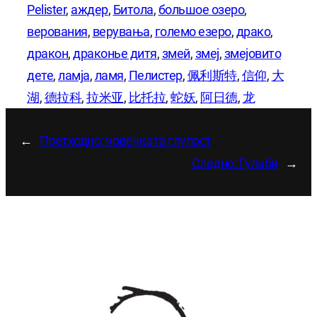
Pelister
, 
аждер
, 
Битола
, 
большое озеро
, 
верования
, 
верувања
, 
големо езеро
, 
драко
, 
дракон
, 
драконье дитя
, 
змей
, 
змеј
, 
змејовито
дете
, 
ламја
, 
ламя
, 
Пелистер
, 
佩利斯特
, 
信仰
, 
大
湖
, 
德拉科
, 
拉米亚
, 
比托拉
, 
蛇妖
, 
阿日德
, 
龙
←
Претходно:
човечката глупост
Следно:
Гулаби
→