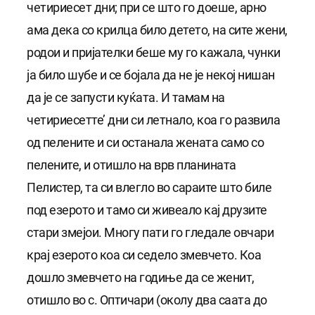
четириесет дни; при се што го доеше, арно
ама дека со крилца било детето, на сите жени,
родои и пријателки беше му го кажала, чунки
ја било шубе и се бојала да не је некој нишан
да је се запусти куќата. И тамам на
четириесетте’ дни си летнало, коа го развила
од пелените и си останала жената само со
пелените, и отишло на врв планината
Пелистер, та си влегло во сараите што биле
под езерото и тамо си живеало кај друзите
стари змејои. Многу пати го гледале овчари
крај езерото коа си седело змевчето. Коа
дошло змевчето на годиње да се женит,
отишло во с. Оптичари (околу два саата до