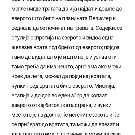
могле нигде трагата да и ја најдат и дошле до
езерото што било на планината Пелистер и
седнале да се починат на тревата. Седејќи, се
опулија оспротија на езерото и видоа една
железна врата под брегот од езерото; појдоа
тамо да видат што је и што не је и узнаа оти
тамо треба да има нешто, арно ама ако можи
чоек да лета, можел да појди кај вратата,
чунки пред вратата било езерото. Мислија,
есапија и дојдоа во еден збор да копаат
езерото откај битолцката страна, и чунки
местото је наудолно, ќе истечит езерото и ќе
се приберат до вратата, та можи да влезат и
да видат што има и што нема, и можи да си ја