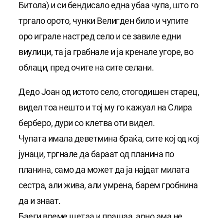
Битола) и си бендисало една убаа чупа, што го
тргало орото, чунки Велигден било и чупите
оро играле настред село и се завиле едни
виулици, та ја грабнале и ја кренале угоре, во
облаци, пред очите на сите селани.
Дедо Јоан од истото село, стогодишен старец,
видел тоа нешто и тој му го кажуал на Слира
берберо, дури со клетва оти видел.
Чупата имала деветмина браќа, сите кој од кој
јунаци, тргнале да бараат од планина по
планина, само да может да ја најдат милата
сестра, али жива, али умрена, барем гробнина
да и знаат.
Баеги време шетаа и прашаа, арно ама не