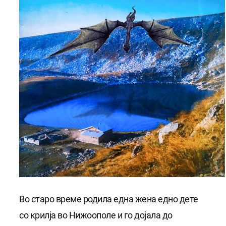
Во старо време родила една жена едно дете
со крилја во Нижоополе и го дојала до