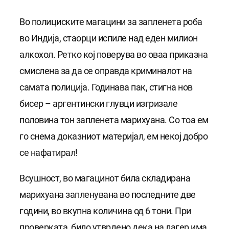
Во полициските магацини за запленета роба
во Индија, стаорци испиле над еден милион
алкохол. Ретко кој поверува во оваа приказна
смислена за да се оправда криминалот на
самата полиција. Годинава пак, стигна нов
бисер – аргентински глувци изгризале
половина тон запленета марихуана. Со тоа ем
го снема доказниот материјал, ем некој добро
се нафатирал!
Всушност, во магацинот била складирана
марихуана запленувана во последните две
години, во вкупна количина од 6 тони. При
проверката, било утврдено дека на лагер има