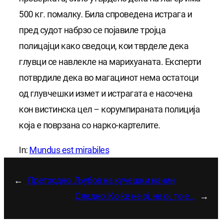
500 кг. помалку. Била спроведена истрага и
пред судот набрзо се појавиле тројца
полицајци како сведоци, кои тврделе дека
глувци се навлекле на марихуаната. Експерти
потврдиле дека во магацинот нема остатоци
од глувчешки измет и истрагата е насочена
кон вистинска цел – корумпираната полиција
која е поврзана со нарко-картелите.
In:
Mundus est mirabiles
←
Претходно:
Љубов на кучешки начин
Следно:
Ко ќе не ој, не ој, то е…
→