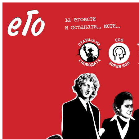
Оди
на
содржината