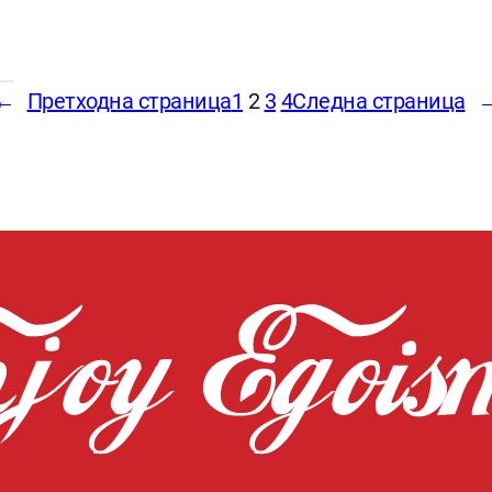
←
Претходна страница
1
2
3
4
Следна страница