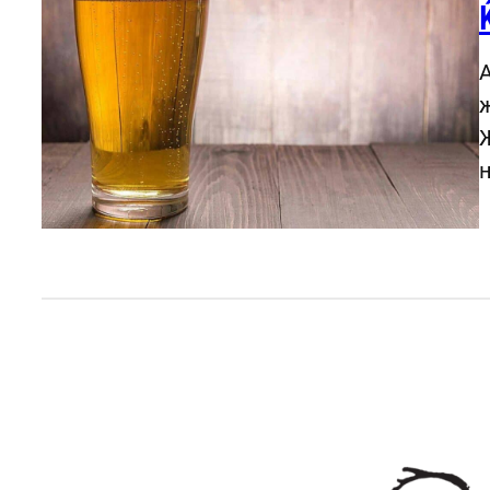
А
ж
Ж
н