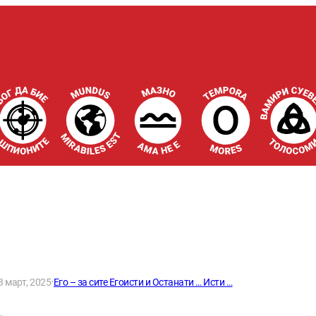
·
3 март, 2025
Его – за сите Егоисти и Останати … Исти …