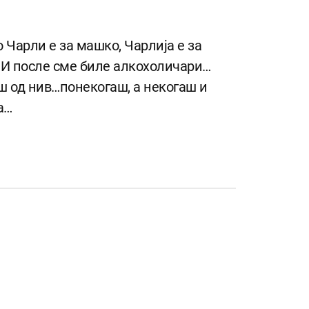
 Чарли е за машко, Чарлија е за
н. И после сме биле алкохоличари…
ш од нив…понекогаш, а некогаш и
а…