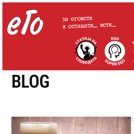
Оди
на
содржината
BLOG
2