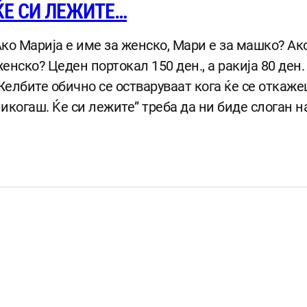
ЌЕ СИ ЛЕЖИТЕ…
ко Марија е име за женско, Мари е за машко? Ако
енско? Цеден портокал 150 ден., а ракија 80 де
елбите обично се остваруваат кога ќе се откаже
икогаш. Ќе си лежите” треба да ни биде слоган н