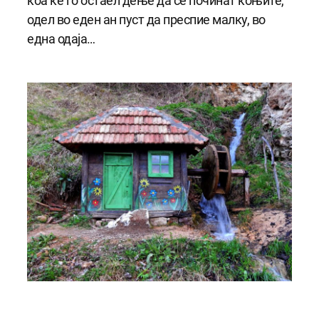
коа ќе го остаел дење да се починат коњите,
одел во еден ан пуст да преспие малку, во
една одаја…