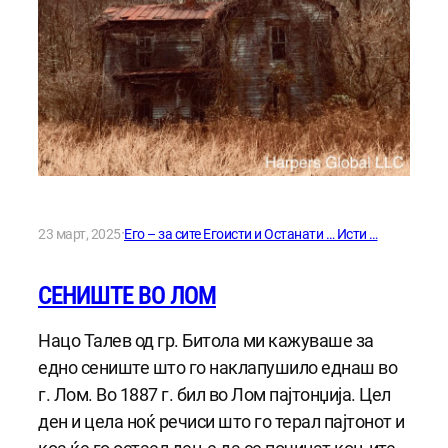
·
23 март, 2025
Его – за сите Егоисти и Останати … Исти …
СЕНИШТЕ ВО ЛОМ
Нацо Талев од гр. Битола ми кажуваше за
едно сениште што го наклапушило еднаш во
г. Лом. Во 1887 г. бил во Лом пајтонџија. Цел
ден и цела ноќ речиси што го терал пајтонот и