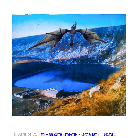
·
18 март, 2025
Его – за сите Егоисти и Останати … Исти …