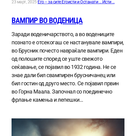
·
23 март, 2025
Его – за сите Егоисти и Останати … Исти …
ВАМПИР ВО ВОДЕНИЦА
Заради воденичарството, а во водениците
познато е отсекогаш се настанувале вампири,
во Брусник почесто навраќале вампири. Еден
од полошите според се уште свежото
сеќавање, се појавил во 1932 година. Не се
знае дали бил свампирен брусничанец или
бил гостин од друго место. Се појавил првин
во Горна Маала. Започнал со поединечно
фрлање камења и лепешки…