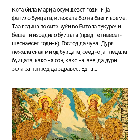
Кога била Марија осум-девет години, ја
фатило буицата, и лежала болна баеги време.
Таа година по сите куќи во Битола тукуречи
беше ги изредило буицата (пред петнаесет-
шеснаесет години), Господ да чува. Дури
лежала снаа ми од буицата, сеедно ја гледала
буицата, како на сон, како на јаве, да дури
зела за напред да здравее. Една…