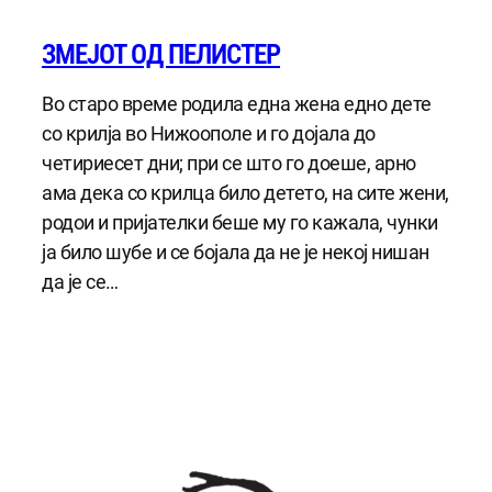
ЗМЕЈОТ ОД ПЕЛИСТЕР
Во старо време родила една жена едно дете
со крилја во Нижоополе и го дојала до
четириесет дни; при се што го доеше, арно
ама дека со крилца било детето, на сите жени,
родои и пријателки беше му го кажала, чунки
ја било шубе и се бојала да не је некој нишан
да је се…