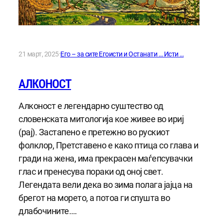
·
21 март, 2025
Его – за сите Егоисти и Останати … Исти …
АЛКОНОСТ
Алконост е легендарно суштество од
словенската митологија кое живее во ириј
(рај). Застапено е претежно во рускиот
фолклор, Претставено е како птица со глава и
гради на жена, има прекрасен маѓепсувачки
глас и пренесува пораки од оној свет.
Легендата вели дека во зима полага јајца на
брегот на морето, а потоа ги спушта во
длабочините.…